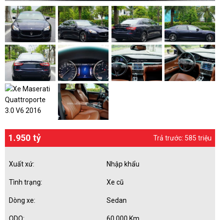
1.950 tỷ
Trả trước: 585 triệu
Xuất xứ:
Nhập khẩu
Tình trạng:
Xe cũ
Dòng xe:
Sedan
ODO:
60.000 Km