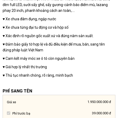
đèn full LED, sưởi sấy ghế, sấy gương-cảnh báo điểm mù, lazang
phay 20 inch, phanh khoảng cách an toàn,….
♥️ Xe chưa đâm đụng, ngập nước
♥️ Xe chưa từng đại tu động cơ và hộp số
♥️ Xác định rõ nguồn gốc xuất xứ và đúng năm sản xuất.
♥️ Đảm bảo giấy tờ hợp lệ và đủ điều kiện để mua, bán, sang tên
đúng pháp luật Việt Nam
♥️ Cam kết máy móc xe ô tô còn nguyên bản
♥️ Giá hợp lý nhất thị trường
♥️ Thủ tục nhanh chóng, rõ ràng, minh bạch
PHÍ SANG TÊN
1.950.000.000 đ
Giá xe
39.000.000 đ
Phí trước bạ