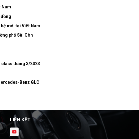
ệt Nam
u đồng
 hệ mới tại Việt Nam
ờng phố Sài Gòn
 class tháng 3/2023
o Mercedes-Benz GLC
LIÊN KẾT