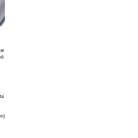
sai
hỗ
 tử
vn
)