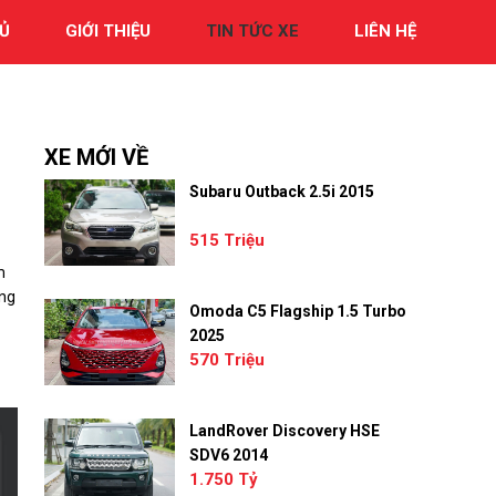
Ủ
GIỚI THIỆU
TIN TỨC XE
LIÊN HỆ
XE MỚI VỀ
Subaru Outback 2.5i 2015
515 Triệu
m
ặng
Omoda C5 Flagship 1.5 Turbo
2025
570 Triệu
LandRover Discovery HSE
SDV6 2014
1.750 Tỷ