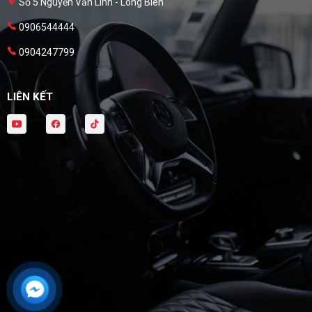
Số 5 Nguyễn Văn Linh - Long Biên
0906544444
0904247799
LIÊN KẾT