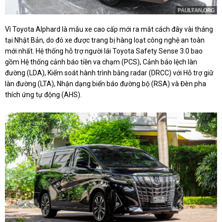
Vì Toyota Alphard là mẫu xe cao cấp mới ra mắt cách đây vài tháng
tại Nhật Bản, do đó xe được trang bị hàng loạt công nghệ an toàn
mới nhất. Hệ thống hỗ trợ người lái Toyota Safety Sense 3.0 bao
gồm Hệ thống cảnh báo tiền va chạm (PCS), Cảnh báo lệch làn
đường (LDA), Kiểm soát hành trình bằng radar (DRCC) với Hỗ trợ giữ
làn đường (LTA), Nhận dạng biển báo đường bộ (RSA) và Đèn pha
thích ứng tự động (AHS).