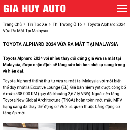
Trang Chủ
Tin Tức Xe
Thị Trường Ô Tô
Toyota Alphard 2024
Vừa Ra Mắt Tại Malaysia
TOYOTA ALPHARD 2024 VỪA RA MẮT TẠI MALAYSIA
Toyota Alphard 2024 với nhiều thay đổi đáng giá vừa ra mắt tại
Malaysia, được nhận định sẽ tăng sức hút hơn nhờ sự sang trọng
và hiện đại.
Toyota Alphard thế hệ thứ tư vừa ra mắt tại Malaysia với một biến
thể duy nhất là Excutive Lounge (EL). Giá bán niêm yết được công bố
ở mức 538.000 RM (quy đổi khoảng 2,67 tỷ VNĐ). Ngoài nền tảng
Toyota New Global Architecture (TNGA) hoàn toàn mới, mẫu MPV
hạng sang đã thay thế động cơ V6 3.5L quen thuộc bằng động cơ
tăng áp mới.