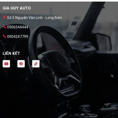
GIA HUY AUTO
Số 5 Nguyễn Văn Linh - Long Biên
0906544444
0904247799
LIÊN KẾT