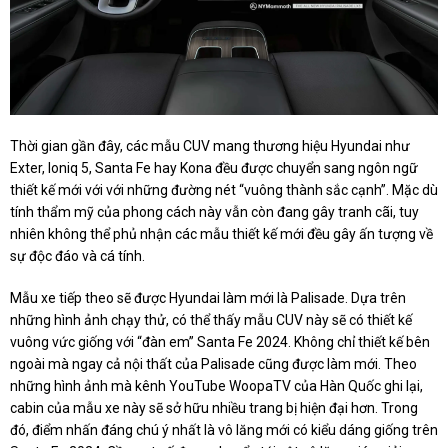
Thời gian gần đây, các mẫu CUV mang thương hiệu Hyundai như
Exter, Ioniq 5, Santa Fe hay Kona đều được chuyển sang ngôn ngữ
thiết kế mới với với những đường nét “vuông thành sắc cạnh”. Mặc dù
tính thẩm mỹ của phong cách này vẫn còn đang gây tranh cãi, tuy
nhiên không thể phủ nhận các mẫu thiết kế mới đều gây ấn tượng về
sự độc đáo và cá tính.
Mẫu xe tiếp theo sẽ được Hyundai làm mới là Palisade. Dựa trên
những hình ảnh chạy thử, có thể thấy mẫu CUV này sẽ có thiết kế
vuông vức giống với “đàn em” Santa Fe 2024. Không chỉ thiết kế bên
ngoài mà ngay cả nội thất của Palisade cũng được làm mới. Theo
những hình ảnh mà kênh YouTube WoopaTV của Hàn Quốc ghi lại,
cabin của mẫu xe này sẽ sở hữu nhiều trang bị hiện đại hơn. Trong
đó, điểm nhấn đáng chú ý nhất là vô lăng mới có kiểu dáng giống trên