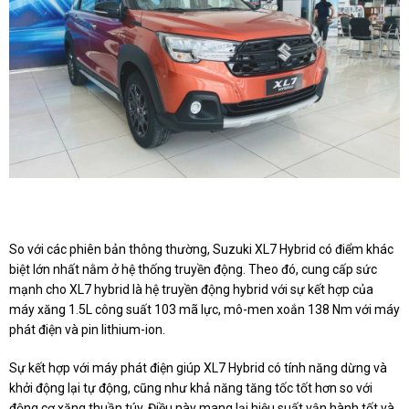
So với các phiên bản thông thường, Suzuki XL7 Hybrid có điểm khác
biệt lớn nhất nằm ở hệ thống truyền động. Theo đó, cung cấp sức
mạnh cho XL7 hybrid là hệ truyền động hybrid với sự kết hợp của
máy xăng 1.5L công suất 103 mã lực, mô-men xoắn 138 Nm với máy
phát điện và pin lithium-ion.
Sự kết hợp với máy phát điện giúp XL7 Hybrid có tính năng dừng và
khởi động lại tự động, cũng như khả năng tăng tốc tốt hơn so với
động cơ xăng thuần túy. Điều này mang lại hiệu suất vận hành tốt và