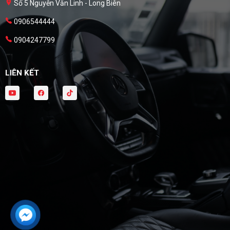
Số 5 Nguyễn Văn Linh - Long Biên
0906544444
0904247799
LIÊN KẾT