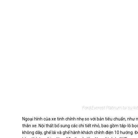
Ford Everest Platinum tại sự k
Ngoại hình của xe tinh chỉnh nhẹ so với bản tiêu chuẩn, như
thân xe. Nội thất bổ sung các chi tiết nhỏ, bao gồm táp-lô bọc 
không dây, ghế lái và ghế hành khách chỉnh điện 10 hướng. 