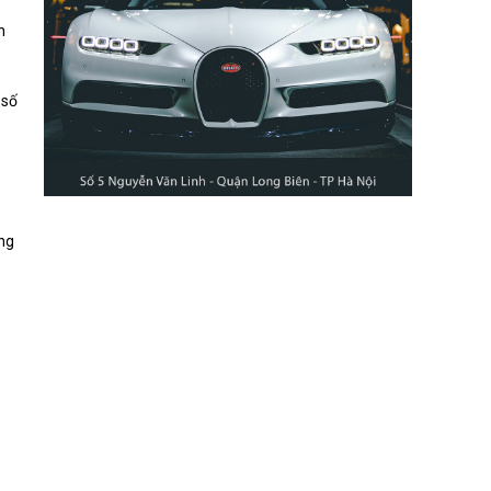
n
 số
ộng