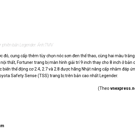
r phiên bản Legender. Ảnh:
TMV
ước đó, cung cấp thêm tùy chọn nóc sơn đen thể thao, cùng hai màu trắng
i thất, Fortuner trang bị màn hình giải trí 9 inch thay cho 8 inch ở bản c
ác biến thể động cơ 2.4, 2.7 và 2.8 được hãng Nhật nâng cấp nhằm đáp ứ
Toyota Safety Sense (TSS) trang bị trên bản cao nhất Legender.
(Theo
vnexpress.n
Nam