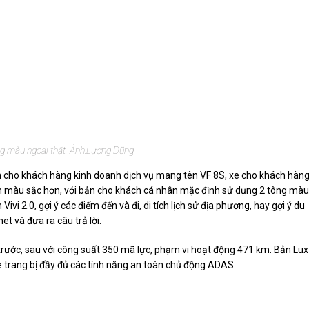
ng màu ngoại thất. Ảnh:
Lương Dũng
n cho khách hàng kinh doanh dịch vụ mang tên VF 8S, xe cho khách hàn
họn màu sắc hơn, với bản cho khách cá nhân mặc định sử dụng 2 tông màu
Vivi 2.0, gợi ý các điểm đến và đi, di tích lịch sử địa phương, hay gợi ý du
et và đưa ra câu trả lời.
u trước, sau với công suất 350 mã lực, phạm vi hoạt động 471 km. Bản Lux
 trang bị đầy đủ các tính năng an toàn chủ động ADAS.