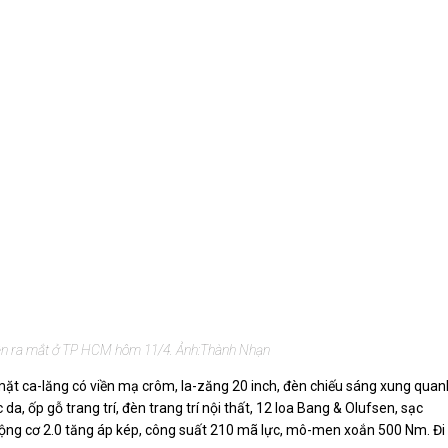
iện ra mắt ở TP HCM hôm 11/4. Ảnh:
Thành Nhạn
 mặt ca-lăng có viền mạ crôm, la-zăng 20 inch, đèn chiếu sáng xung quan
da, ốp gỗ trang trí, đèn trang trí nội thất, 12 loa Bang & Olufsen, sạc
Động cơ 2.0 tăng áp kép, công suất 210 mã lực, mô-men xoắn 500 Nm. Đi