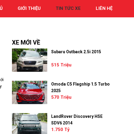
Ủ
GIỚI THIỆU
TIN TỨC XE
LIÊN HỆ
XE MỚI VỀ
Subaru Outback 2.5i 2015
515 Triệu
ới
Omoda C5 Flagship 1.5 Turbo
y
2025
570 Triệu
LandRover Discovery HSE
SDV6 2014
1.750 Tỷ