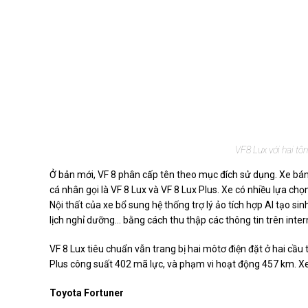
VF8 Lux với hai tô
Ở bản mới, VF 8 phân cấp tên theo mục đích sử dụng. Xe bá
cá nhân gọi là VF 8 Lux và VF 8 Lux Plus. Xe có nhiều lựa c
Nội thất của xe bổ sung hệ thống trợ lý ảo tích hợp AI tạo sinh 
lịch nghỉ dưỡng... bằng cách thu thập các thông tin trên intern
VF 8 Lux tiêu chuẩn vẫn trang bị hai môtơ điện đặt ở hai cầ
Plus công suất 402 mã lực, và phạm vi hoạt động 457 km. Xe
Toyota Fortuner