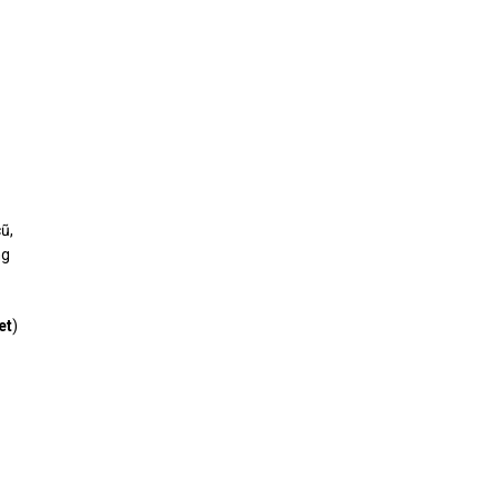
ũ,
ng
et
)