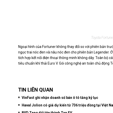
Toyota Fortune
Ngoại hình của Fortuner không thay đổi so với phiên bản tr
ngọc trai nóc đen và nâu nóc đen cho phiên bản Legender. Ở nộ
tích hợp kết nối điện thoại thông minh không dây. Toàn bộ c
tiêu chuẩn khí thải Euro V. Gói công nghệ an toàn chủ động 
TIN LIÊN QUAN
VinFast ghi nhận doanh số bán ô tô tăng kỷ lục
Haval Jolion có giá dự kiến từ 736 triệu đồng tại Việt 
BYD Tang đổi tên thành Tan EV