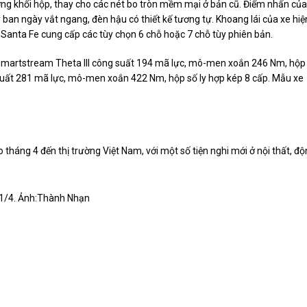
ướng khối hộp, thay cho các nét bo tròn mềm mại ở bản cũ. Điểm nhấn của
 ban ngày vắt ngang, đèn hậu có thiết kế tương tự. Khoang lái của xe hiệ
. Santa Fe cung cấp các tùy chọn 6 chỗ hoặc 7 chỗ tùy phiên bản.
 Smartstream Theta III công suất 194 mã lực, mô-men xoắn 246 Nm, hộp
suất 281 mã lực, mô-men xoắn 422 Nm, hộp số ly hợp kép 8 cấp. Mẫu xe
 tháng 4 đến thị trường Việt Nam, với một số tiện nghi mới ở nội thất, đ