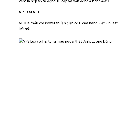
kèm là hộp số tự động 10 cấp và dẫn động 4 bánh 4WD.
VinFast VF 8
VF 8 là mẫu crossover thuần điện cỡ D của hãng Việt VinFast
kết nối.