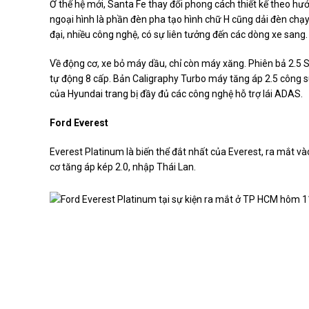
Ở thế hệ mới, Santa Fe thay đổi phong cách thiết kế theo h
ngoại hình là phần đèn pha tạo hình chữ H cũng dải đèn chạy
đại, nhiều công nghệ, có sự liên tưởng đến các dòng xe sang
Về động cơ, xe bỏ máy dầu, chỉ còn máy xăng. Phiên bả 2.5
tự động 8 cấp. Bản Caligraphy Turbo máy tăng áp 2.5 công 
của Hyundai trang bị đầy đủ các công nghệ hỗ trợ lái ADAS.
Ford Everest
Everest Platinum là biến thể đắt nhất của Everest, ra mắt vào
cơ tăng áp kép 2.0, nhập Thái Lan.