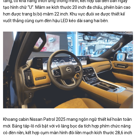
tầng, có khả năng thích ứng thông minh, kết hợp dải đèn ban ngày
tạo hình chữ “U”. Mâm xe kích thước 20 inch đa chấu, phiên bản cao
hơn được trang bị bộ mâm 22 inch. Khu vực đuôi xe được thiết kế
vuốt thẳng cùng cụm đèn hậu LED kéo dài sang hai bên.
Khoang cabin Nissan Patrol 2025 mang ngôn ngữ thiết kế hoàn toàn
mới. Bảng táp-lô nổi bật với vô lăng bọc da tích hợp phím chức năng
có đèn nền, kết hợp cụm màn hình đôi liền mạch kích thước 28,6 inch