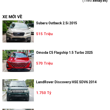
(Theo
xehay.vn)
XE MỚI VỀ
Subaru Outback 2.5i 2015
515 Triệu
Omoda C5 Flagship 1.5 Turbo 2025
570 Triệu
LandRover Discovery HSE SDV6 2014
1.750 Tỷ