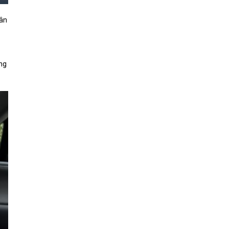
hân
ăng