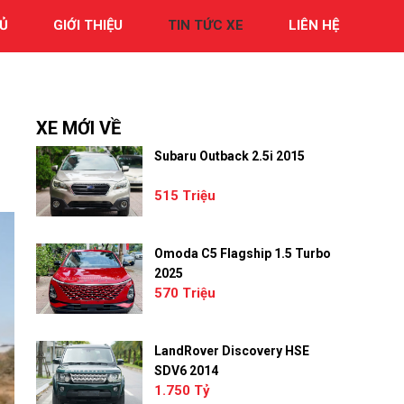
Ủ
GIỚI THIỆU
TIN TỨC XE
LIÊN HỆ
XE MỚI VỀ
Subaru Outback 2.5i 2015
515 Triệu
Omoda C5 Flagship 1.5 Turbo
2025
570 Triệu
LandRover Discovery HSE
SDV6 2014
1.750 Tỷ