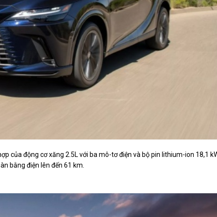
hợp của động cơ xăng 2.5L với ba mô-tơ điện và bộ pin lithium-ion 18,1 k
àn bằng điện lên đến 61 km.