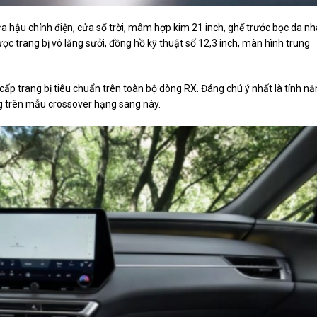
 hậu chỉnh điện, cửa sổ trời, mâm hợp kim 21 inch, ghế trước bọc da n
c trang bị vô lăng sưởi, đồng hồ kỹ thuật số 12,3 inch, màn hình trung
ấp trang bị tiêu chuẩn trên toàn bộ dòng RX. Đáng chú ý nhất là tính n
ng trên mẫu crossover hạng sang này.